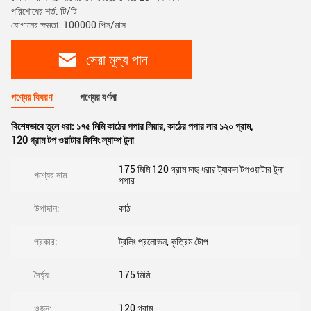
পরিশোধের শর্ত: টি/টি
যোগানের ক্ষমতা: 100000 পিস/মাস
সেরা মূল্য পান
পণ্যের বিবরণ
পণ্যের বর্ণনা
বিশেষভাবে তুলে ধরা:
১৭৫ মিমি কাঠের পপার লিয়ার
,
কাঠের পপার লার ১২০ গ্রাম
,
120 গ্রাম টপ ওয়াটার ফিশিং ল্যাম্প টুনা
175 মিমি 120 গ্রাম মাছ ধরার ট্যাকল টপওয়াটার টুনা
পণ্যের নাম:
পপার
উপাদান:
কাঠ
প্রকার:
ট্রলিং প্রলোভন, কৃত্রিম টোপ
দৈর্ঘ্য:
175 মিমি
ওজন:
120 গ্রাম