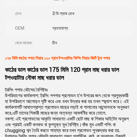
চোখ:
3 ডি ল্যাক চোখ
OEM:
গ্রহণযোগ্য
থেকে জাহাজ:
চীন
১৭৫ মিমি কাঠের পপার লিয়ার ১২০ গ্রাম টপওয়াটার ফিশিং লিয়ার জিটি টুনা পপার
কাঠের ডাল কাঠের ডাল 175 মিমি 120 গ্রাম মাছ ধরার ডাল
টপওয়াটার নৌকা মাছ ধরার ডাল
ট্রলিং পপার বেটসের বৈশিষ্ট্যঃ
উপরিভাগের কার্যকলাপ: ট্রলিং পপপার প্রলোভন হ'ল উপরের জল থেকে প্রলুব্ধকারী
যা উপরিভাগে আলোড়ন সৃষ্টি করে এবং যখন উদ্ধার করা হয় তখন স্প্ল্যাশ করে। এই
কার্যকলাপটি আঘাতপ্রাপ্ত প্রলোভন মাছের লড়াই বা পালানোর আন্দোলনকে অনুকরণ
করে,এটি তাদের শিকারী মাছের জন্য অত্যন্ত আকর্ষণীয় করে তোলে.
নকশা: এই প্রলোভনের আকৃতি সাধারণত একটি ছোট মাছ বা শিকার আইটেম অনুরূপ
এবং প্রায়ই একটি কনকভ বা কুপযুক্ত মুখ বৈশিষ্ট্য।খাঁজ মুখ একটি পপিং বা
chugging শব্দ তৈরি করতে সাহায্য করে যখন প্রলোভন পুনরুদ্ধার করা হয়.
উপাদানঃ ট্রলিং পপার বেটগুলি সাধারণত শক্ত প্লাস্টিক, কাঠ, বা অন্যান্য টেকসই