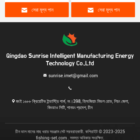
প্যাডেল লেজ প্রলোভন
প্রলোভন
সেরা মূল্য পান
সেরা মূল্য পান
Qingdao Sunrise Intelligent Manufacturing Energy
Technology Co.,Ltd
sunrise.imet@gmail.com
জংই ১৬৮৮ ক্রিয়েটিভ ইন্ডাস্ট্রি পার্ক, নং।398, হিলংজিয়াং মিডল রোড, লিচং জেলা,
কিংডাও সিটি, শানডং প্রদেশ, চীন
চীন ভাল মানের মাছ ধরার সরঞ্জাম সেট সরবরাহকারী. কপিরাইট © 2023-2025
fishing-set.com . সমস্ত অধিকার সংরক্ষিত.