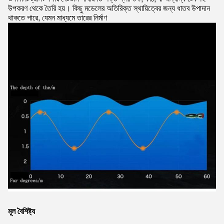
উপকরণ থেকে তৈরি হয়। কিছু মডেলের অতিরিক্ত স্থায়িত্বের জন্য ধাতব উপাদান
থাকতে পারে, যেমন মাধ্যমে তারের নির্মাণ
মূল বৈশিষ্ট্য