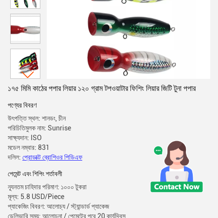
১৭৫ মিমি কাঠের পপার লিয়ার ১২০ গ্রাম টপওয়াটার ফিশিং লিয়ার জিটি টুনা পপার
পণ্যের বিবরণ
উৎপত্তি স্থল: শানডং, চীন
পরিচিতিমুলক নাম: Sunrise
সাক্ষ্যদান: ISO
মডেল নম্বার: 831
দলিল:
প্রোডাক্ট ব্রোশিওর পিডিএফ
পেমেন্ট এবং শিপিং শর্তাবলী
ন্যূনতম চাহিদার পরিমাণ: ১০০০ টুকরা
মূল্য: 5.8 USD/Piece
প্যাকেজিং বিবরণ: আলোচ্য / স্ট্যান্ডার্ড প্যাকেজ
ডেলিভারি সময়: আলোচনা / পেমেন্টের পরে 20 কার্যদিবস