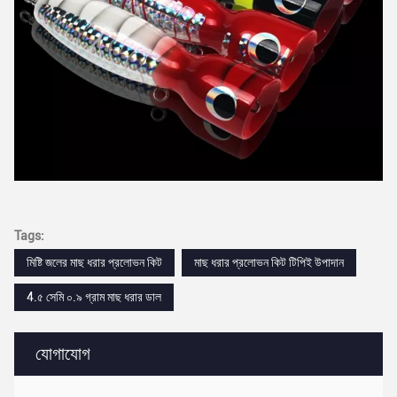
Tags:
মিষ্টি জলের মাছ ধরার প্রলোভন কিট
মাছ ধরার প্রলোভন কিট টিপিই উপাদান
4.৫ সেমি ০.৯ গ্রাম মাছ ধরার ডাল
যোগাযোগ