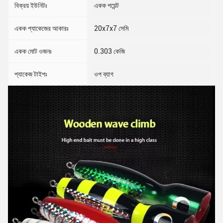
বিক্রয় ইউনিটঃ
একক পয়েন্ট
একক প্যাকেজের আকারঃ
20x7x7 সেমি
একক মোট ওজনঃ
0.303 কেজি
প্যাকেজ টাইপঃ
ওপ ব্যাগ