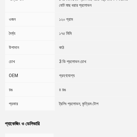
বোট মাছ ধরার প্রলোভন
ওজন
১২০ গ্রাম
দৈর্ঘ্য
১৭৫ মিমি
উপাদান
কাঠ
চোখ
3 ডি প্রলোভন চোখ
OEM
গ্রহণযোগ্য
রঙ
৪ রঙ
প্রকার
ট্রলিং প্রলোভন, কৃত্রিম টোপ
প্যাকেজিং ও ডেলিভারি