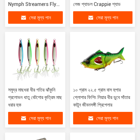
Nymph Streamers Fly
লেজ প্যাডল Crappie শ্যাড
Fishing Lure Kit মাছ ধরার
সেরা মূল্য পান
সেরা মূল্য পান
লিক কিট
সমুদ্র মাছধরা ধীর গতির ঝাঁকুনি
১০ গ্রাম ২২.৫ গ্রাম বাস হুপার
প্রলোভন ধাতু বেটশোর কৃত্রিম মাছ
প্লোপার ফিশিং লিয়ার ধীর ডুবে সাঁতার
ধরার হুক
কাটুন জীবনসঙ্গী প্রিপেলার
সেরা মূল্য পান
সেরা মূল্য পান