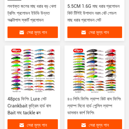
লবণাক্ত জলের মাছ ধরার বড় খেলা
5.5CM 1.6G মাছ ধরার প্রলোভন
ট্রলিং প্রলোভন ইউভি উন্নত
কিট টিপিই উপাদান নরম বেট পেডল
অক্টোপাস স্কার্ট প্রলোভন
মাছ ধরার প্রলোভন সেট
সেরা মূল্য পান
সেরা মূল্য পান
48pcs ফিশিং Lure সেট
৪৩ পিসি ফিশিং ল্যাম্প কিট বাস ফিশিং
Crankbait কৃত্রিম হার্ড বাস
ল্যাম্প মিনো হার্ড পেন্সিল ল্যাম্প
Bait মাছ tackle বক্স
ভাসমান কার্প ফিশিং
সেরা মূল্য পান
সেরা মূল্য পান