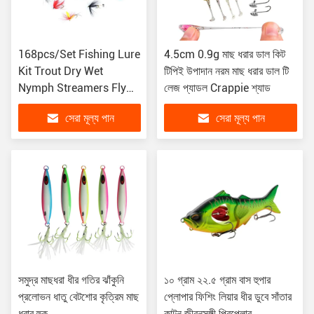
168pcs/Set Fishing Lure
4.5cm 0.9g মাছ ধরার ডাল কিট
Kit Trout Dry Wet
টিপিই উপাদান নরম মাছ ধরার ডাল টি
Nymph Streamers Fly
লেজ প্যাডল Crappie শ্যাড
Fishing Lure Kit মাছ ধরার
সেরা মূল্য পান
সেরা মূল্য পান
লিক কিট
সমুদ্র মাছধরা ধীর গতির ঝাঁকুনি
১০ গ্রাম ২২.৫ গ্রাম বাস হুপার
প্রলোভন ধাতু বেটশোর কৃত্রিম মাছ
প্লোপার ফিশিং লিয়ার ধীর ডুবে সাঁতার
ধরার হুক
কাটুন জীবনসঙ্গী প্রিপেলার