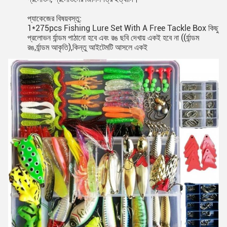
প্যাকেজের বিষয়বস্তু:
1*275pcs Fishing Lure Set With A Free Tackle Box কিছু
প্রলোভন র্যান্ডম পাঠানো হবে এবং রঙ ছবি দেখায় একই হবে না ((র্যান্ডম
রঙ,র্যান্ডম আকৃতি),কিন্তু আইটেমটি আসলে একই