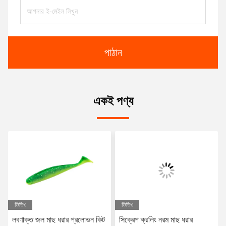
পাঠান
একই পণ্য
ভিডিও
ভিডিও
লবণাক্ত জল মাছ ধরার প্রলোভন কিট
সিক্রেপ ক্রলিং নরম মাছ ধরার