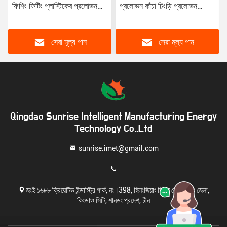
ফিশিং ফিটিং প্লাস্টিকের প্রলোভন
প্রলোভন কাঁচা চিংড়ি প্রলোভন
মিষ্টি জলের বাস প্রলোভন নরম
পিভিসি মিষ্টি জল Wobbler বাস
প্যাডেল লেজ প্রলোভন
প্রলোভন
সেরা মূল্য পান
সেরা মূল্য পান
Qingdao Sunrise Intelligent Manufacturing Energy
Technology Co.,Ltd
sunrise.imet@gmail.com
জংই ১৬৮৮ ক্রিয়েটিভ ইন্ডাস্ট্রি পার্ক, নং।398, হিলংজিয়াং মিডল রোড, লিচং জেলা,
কিংডাও সিটি, শানডং প্রদেশ, চীন