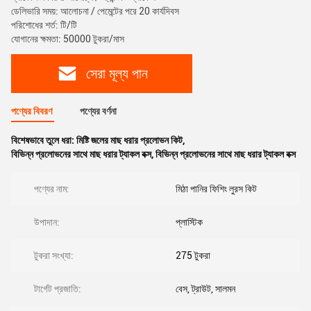
ডেলিভারি সময়: আলোচনা / পেমেন্টের পরে 20 কার্যদিবস
পরিশোধের শর্ত: টি/টি
যোগানের ক্ষমতা: 50000 টুকরা/মাস
সেরা মূল্য পান
পণ্যের বিবরণ
পণ্যের বর্ণনা
বিশেষভাবে তুলে ধরা:
মিষ্টি জলের মাছ ধরার প্রলোভন কিট
,
বিভিন্ন প্রলোভনের সাথে মাছ ধরার ট্যাকল বক্স
,
বিভিন্ন প্রলোভনের সাথে মাছ ধরার ট্যাকল বক্স
পণ্যের নাম:
মিঠা পানির ফিশিং লুরস কিট
উপাদান:
প্লাস্টিক
টুকরা সংখ্যা:
275 টুকরা
টার্গেট প্রজাতি:
বেস, ট্রাউট, সালমন