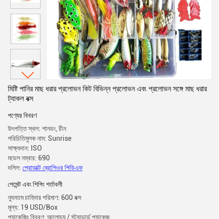
মিষ্টি পানির মাছ ধরার প্রলোভন কিট বিভিন্ন প্রলোভন এবং প্রলোভন সঙ্গে মাছ ধরার
ট্যাকল বক্স
পণ্যের বিবরণ
উৎপত্তি স্থল: শানডং, চীন
পরিচিতিমুলক নাম: Sunrise
সাক্ষ্যদান: ISO
মডেল নম্বার: 690
দলিল:
প্রোডাক্ট ব্রোশিওর পিডিএফ
পেমেন্ট এবং শিপিং শর্তাবলী
ন্যূনতম চাহিদার পরিমাণ: 600 বক্স
মূল্য: 19 USD/Box
প্যাকেজিং বিবরণ: আলোচ্য / স্ট্যান্ডার্ড প্যাকেজ