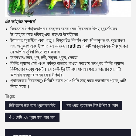
এই আইটেম সম্পর্কে
ক্রিসমাস উপহারঃআপনার বন্ধুদের জন্য সেরা ক্রিসমাস উপহার,জন্মদিনের
উপহার,আপনার পরিবার,এবং মাছধরা উত্সাহীদের
উপাদানঃ প্লাস্টিক এবং ধাতু। বিস্তারিত নিদর্শন এবং জীবনসুলভ রং প্রলোভন
মাছ অনুকরণ এবং ইস্পাত বল ভারবহন rattles একটি আক্রমণাত্মক উপস্থাপনা
যে আপনি সুবিধা দিতে হবে অফার
অবস্থানঃ হ্রদ, পুল, নদী, সমুদ্র, পুকুর, স্রোত
ফিশিং ল্যাম্প সেট এখন পর্যন্ত বাজারে পাওয়া সবচেয়ে ভয়ঙ্কর ফিশিং ল্যাম্প
কিটগুলোর মধ্যে একটি। যে কেউ ট্রাউট বাস সালমন ধরতে ভালোবাসে, এটা
আপনার বন্ধুদের জন্য সেরা উপহার।
প্যাকেজের বিষয়বস্তুঃ পিভিসি বাক্সে ২৭৫ পিসি মাছ ধরার প্রলোভন প্যাক, এটি
নিতে সহজ।
Tags:
মিষ্টি জলের মাছ ধরার প্রলোভন কিট
মাছ ধরার প্রলোভন কিট টিপিই উপাদান
4.৫ সেমি ০.৯ গ্রাম মাছ ধরার ডাল