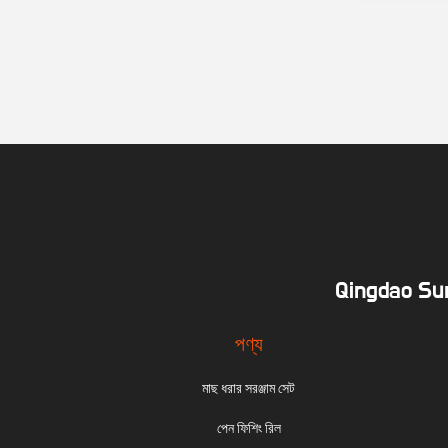
Qingdao Sun
পণ্য
মাছ ধরার সরঞ্জাম সেট
পেন ফিশিং রিল