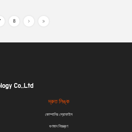
7
8
logy Co.,Ltd
দ্রুত লিঙ্ক
কোম্পানির প্রোফাইল
গুণমান নিয়ন্ত্রণ