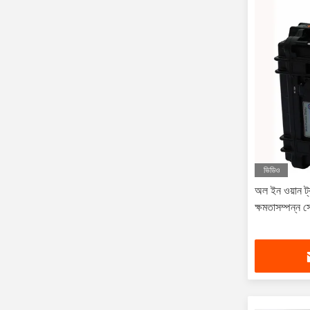
ভিডিও
অল ইন ওয়ান ট্
ক্ষমতাসম্পন্ন 