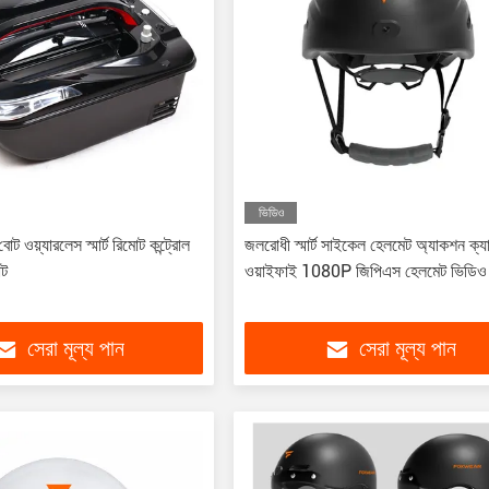
ভিডিও
 বোট ওয়্যারলেস স্মার্ট রিমোট কন্ট্রোল
জলরোধী স্মার্ট সাইকেল হেলমেট অ্যাকশন ক্য
োট
ওয়াইফাই 1080P জিপিএস হেলমেট ভিডিও র
সেরা মূল্য পান
সেরা মূল্য পান