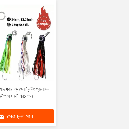
াছ ধরার বড় খেলা ট্রলিং প্রলোভন
টোপাস স্কার্ট প্রলোভন
সেরা মূল্য পান