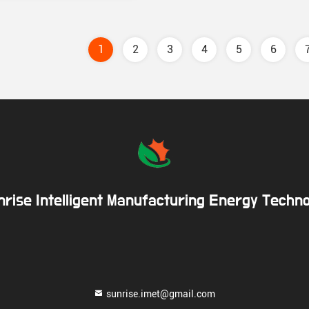
1
2
3
4
5
6
rise Intelligent Manufacturing Energy Techno
sunrise.imet@gmail.com