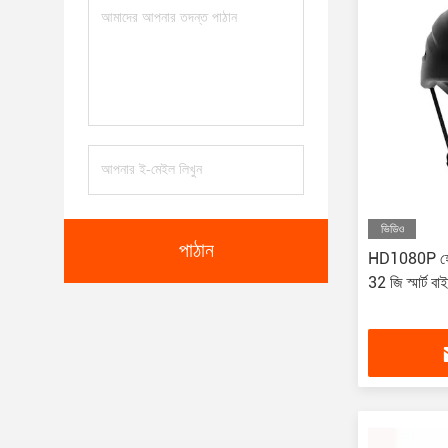
ভিডিও
পাঠান
HD1080P হেলমে
32 জি স্মার্ট 