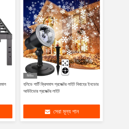
ভিডিও
লমাল
হলিডে পার্টি ক্রিসমাস প্রজেক্টর লাইট বিবাহের ইনডোর
আউটডোর প্রজেক্টর লাইট
সেরা মূল্য পান