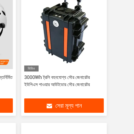
ভিডিও
র্নির্মিত
3000Wh ট্রলি বহনযোগ্য সৌর জেনারেটর
ইউপিএস পাওয়ার আউটডোর সৌর জেনারেটর
সেরা মূল্য পান