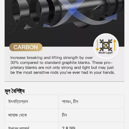
মূল বৈশিষ্ট্য
উৎপত্তিস্থল
শানডং, চীন
জাহাজ থেকে
চীন
উপরের ব্যাসার্ধ
2.8 মিমি