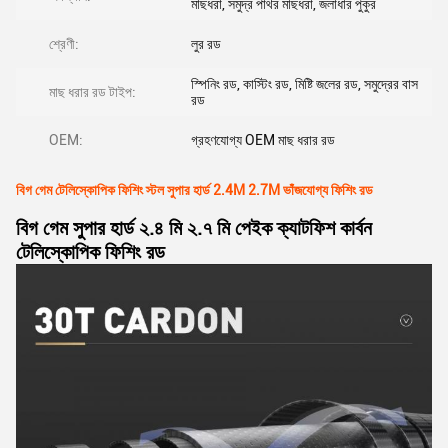
মাছধরা, সমুদ্র পাথর মাছধরা, জলাধার পুকুর
শ্রেণী:
লুর রড
স্পিনিং রড, কাস্টিং রড, মিষ্টি জলের রড, সমুদ্রের বাস
মাছ ধরার রড টাইপ:
রড
OEM:
গ্রহণযোগ্য OEM মাছ ধরার রড
বিগ গেম টেলিস্কোপিক ফিশিং স্টল সুপার হার্ড 2.4M 2.7M ভাঁজযোগ্য ফিশিং রড
বিগ গেম সুপার হার্ড ২.৪ মি ২.৭ মি পেইক ক্যাটফিশ কার্বন
টেলিস্কোপিক ফিশিং রড