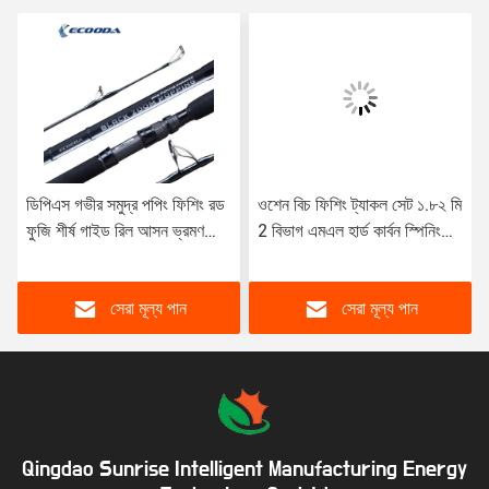
ডিপিএস গভীর সমুদ্র পপিং ফিশিং রড
ওশেন বিচ ফিশিং ট্যাকল সেট ১.৮২ মি
ফুজি শীর্ষ গাইড রিল আসন ভ্রমণ
2 বিভাগ এমএল হার্ড কার্বন স্পিনিং
পপিং রড
ফিশিং সম্পূর্ণ সেট
সেরা মূল্য পান
সেরা মূল্য পান
Qingdao Sunrise Intelligent Manufacturing Energy