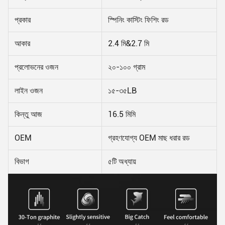
প্রকার
স্পিনিং কাস্টিং ফিশিং রড
আকার
2.4 মি&2.7 মি
প্রলোভনের ওজন
২০-১০০ গ্রাম
লাইন ওজন
১৫-৩৫LB
কিন্তু আজ
16.5 মিমি
OEM
গ্রহণযোগ্য OEM মাছ ধরার রড
বিভাগ
৫টি অধ্যায়