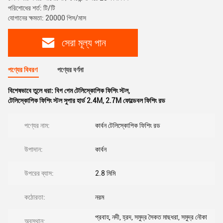
পরিশোধের শর্ত: টি/টি
যোগানের ক্ষমতা: 20000 পিস/মাস
সেরা মূল্য পান
পণ্যের বিবরণ
পণ্যের বর্ণনা
বিশেষভাবে তুলে ধরা:
বিগ গেম টেলিস্কোপিক ফিশিং স্টল
,
টেলিস্কোপিক ফিশিং স্টল সুপার হার্ড 2.4M
,
2.7M ফোল্ডেবল ফিশিং রড
পণ্যের নাম:
কার্বন টেলিস্কোপিক ফিশিং রড
উপাদান:
কার্বন
উপরের ব্যাস:
2.8 মিমি
কঠোরতা:
নরম
প্রবাহ, নদী, হ্রদ, সমুদ্র সৈকত মাছধরা, সমুদ্র নৌকা
অবস্থান: