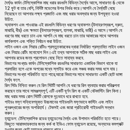
দৈর্ঘ্যঃ কার্বন টেলিস্কোপিক মাছ ধরার রডগুলি বিভিন্ন দৈর্ঘ্যে আসে, সাধারণত 6 থেকে
12 ফুট বা তার বেশি, নির্দিষ্ট মডেলের উপর নির্ভর করে।আপনি যে দৈর্ঘ্যটি বেছে
নিয়েছেন তা আপনার লক্ষ্য প্রজাতি এবং মাছ ধরার অবস্থার জন্য উপযুক্ত হওয়া
উচিত.
অ্যাকশন এবং পাওয়ারঃ এই রডগুলি বিভিন্ন ধরণের অ্যাকশন (উদাহরণস্বরূপ, দ্রুত,
মাঝারি, ধীর) এবং ক্ষমতা (উদাহরণস্বরূপ, হালকা, মাঝারি, ভারী) এ আসে।আপনি যে
ধরণের মাছ ধরতে চান এবং আপনি যে মাছ ধরতে চান তার আকারের সাথে আপনার
কার্যকলাপ এবং শক্তি নির্বাচন করা উচিত.
লাইন ওজন এবং লিয়ার রেটিংঃ প্রস্তুতকারকের দ্বারা নির্ধারিত প্রস্তাবিত লাইন ওজন
এবং লিয়ার রেটিং মনোযোগ দিন।এই তথ্য আপনাকে সঠিক মাছ ধরার লাইন এবং
আপনার রডের জন্য প্রলোভন বেছে নিতে সাহায্য করবে.
বিভাগের সংখ্যাঃ কার্বন টেলিস্কোপিক রডগুলির সাধারণত একাধিক বিভাগ থাকে যা
প্রসারিত হলে একে অপরের মধ্যে স্লাইড করে এবং সঞ্চয় করার সময় ধসে যায়।
বিভাগের সংখ্যা পরিবর্তিত হতে পারে,আরো বিভাগের সাথে সাধারণত একটি ছোট ভাঙ্গা
দৈর্ঘ্য ফলে.
রিল সিটঃ নিশ্চিত করুন যে রিল সিটটি আপনি যে ধরণের রিল ব্যবহার করার পরিকল্পনা
করছেন তার সাথে সামঞ্জস্যপূর্ণ, এটি একটি ঘূর্ণন রিল বা একটি বেটকাস্টিং রিল কিনা।
মাছ ধরার সময় রোল সিটটি রোলকে দৃঢ়ভাবে ধরে রাখতে হবে.
গাইডঃ মসৃণ সন্নিবেশযুক্ত উচ্চমানের গাইডগুলি মসৃণভাবে কাস্টিং এবং লাইন
পুনরুদ্ধারের জন্য অপরিহার্য। টেকসই এবং জারা প্রতিরোধী গাইডগুলি সন্ধান
করুন।
হ্যান্ডেল: টেলিস্কোপিক রডের হ্যান্ডেলের দৈর্ঘ্য এবং উপাদান পরিবর্তিত হতে পারে।
কিছুতে আরামদায়কতার জন্য কর্ক বা ইভিএ ফোম হ্যান্ডেল রয়েছে, অন্যদের কমপ্যাক্ট
হওয়ার জন্য ছোট হ্যান্ডেল থাকতে পারে।