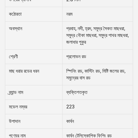
কঠোরতা
নরম
অবস্থান
প্রবাহ, নদী, হ্রদ, সমুদ্র সৈকত মাছধরা,
সমুদ্র নৌকা মাছধরা, সমুদ্র পাথর মাছধরা,
জলাধার পুকুর
শ্রেণী
প্রলোভন রড
মাছ ধরার রডের ধরন
স্পিনিং রড, কাস্টিং রড, মিষ্টি জলের রড,
সমুদ্রের বাস রড
ব্র্যান্ড নাম
ব্যক্তিগতকৃত
মডেল নম্বর
223
উপাদান
কার্বন
পণ্যের নাম
কার্বন টেলিস্কোপিক ফিশিং রড