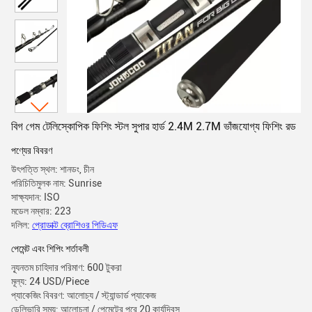
বিগ গেম টেলিস্কোপিক ফিশিং স্টল সুপার হার্ড 2.4M 2.7M ভাঁজযোগ্য ফিশিং রড
পণ্যের বিবরণ
উৎপত্তি স্থল: শানডং, চীন
পরিচিতিমুলক নাম: Sunrise
সাক্ষ্যদান: ISO
মডেল নম্বার: 223
দলিল:
প্রোডাক্ট ব্রোশিওর পিডিএফ
পেমেন্ট এবং শিপিং শর্তাবলী
ন্যূনতম চাহিদার পরিমাণ: 600 টুকরা
মূল্য: 24 USD/Piece
প্যাকেজিং বিবরণ: আলোচ্য / স্ট্যান্ডার্ড প্যাকেজ
ডেলিভারি সময়: আলোচনা / পেমেন্টের পরে 20 কার্যদিবস