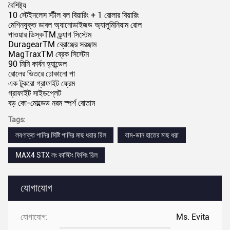
বৈশিষ্ট্য
10 স্টেইনলেস স্টীল বল বিয়ারিং + 1 রোলার বিয়ারিং
মেশিনযুক্ত ডাবল অ্যানোডাইজড অ্যালুমিনিয়াম রোল
পাওয়ার ডিস্কTM ড্র্যাগ সিস্টেম
DuragearTM ব্রোঞ্জের সরঞ্জাম
MagTraxTM ব্রেক সিস্টেম
90 মিমি কার্বন হ্যান্ডেল
রোলের ভিতরে ঢোকানো পা
এক টুকরো গ্রাফাইট ফ্রেম
গ্রাফাইট সাইডপ্লেট
বড় কো-মোল্ডেড নরম স্পর্শ বোতাম
Tags:
লবণাক্ত পানির মিষ্টি পানির মাছ ধরার রিল
বাম-ডান হাতের মাছ ধরা
MAX4 STX লং কাস্টিং ফিশিং রিল
যোগাযোগ
যোগাযোগ:
Ms. Evita