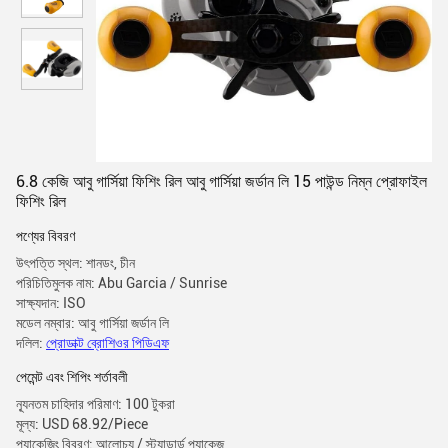
6.8 কেজি আবু গার্সিয়া ফিশিং রিল আবু গার্সিয়া জর্ডান লি 15 পাউন্ড নিম্ন প্রোফাইল
ফিশিং রিল
পণ্যের বিবরণ
উৎপত্তি স্থল: শানডং, চীন
পরিচিতিমুলক নাম: Abu Garcia / Sunrise
সাক্ষ্যদান: ISO
মডেল নম্বার: আবু গার্সিয়া জর্ডান লি
দলিল:
প্রোডাক্ট ব্রোশিওর পিডিএফ
পেমেন্ট এবং শিপিং শর্তাবলী
ন্যূনতম চাহিদার পরিমাণ: 100 টুকরা
মূল্য: USD 68.92/Piece
প্যাকেজিং বিবরণ: আলোচ্য / স্ট্যান্ডার্ড প্যাকেজ