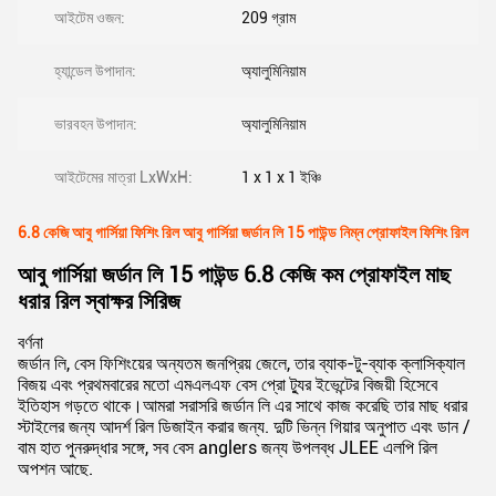
আইটেম ওজন:
209 গ্রাম
হ্যান্ডেল উপাদান:
অ্যালুমিনিয়াম
ভারবহন উপাদান:
অ্যালুমিনিয়াম
আইটেমের মাত্রা LxWxH:
1 x 1 x 1 ইঞ্চি
6.8 কেজি আবু গার্সিয়া ফিশিং রিল আবু গার্সিয়া জর্ডান লি 15 পাউন্ড নিম্ন প্রোফাইল ফিশিং রিল
আবু গার্সিয়া জর্ডান লি 15 পাউন্ড 6.8 কেজি কম প্রোফাইল মাছ
ধরার রিল স্বাক্ষর সিরিজ
বর্ণনা
জর্ডান লি, বেস ফিশিংয়ের অন্যতম জনপ্রিয় জেলে, তার ব্যাক-টু-ব্যাক ক্লাসিক্যাল
বিজয় এবং প্রথমবারের মতো এমএলএফ বেস প্রো ট্যুর ইভেন্টের বিজয়ী হিসেবে
ইতিহাস গড়তে থাকে।আমরা সরাসরি জর্ডান লি এর সাথে কাজ করেছি তার মাছ ধরার
স্টাইলের জন্য আদর্শ রিল ডিজাইন করার জন্য. দুটি ভিন্ন গিয়ার অনুপাত এবং ডান /
বাম হাত পুনরুদ্ধার সঙ্গে, সব বেস anglers জন্য উপলব্ধ JLEE এলপি রিল
অপশন আছে.