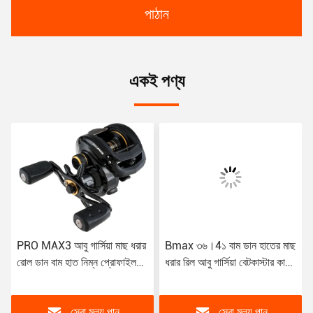
পাঠান
একই পণ্য
PRO MAX3 আবু গার্সিয়া মাছ ধরার
Bmax ৩৬।4১ বাম ডান হাতের মাছ
রোল ডান বাম হাত নিম্ন প্রোফাইল
ধরার রিল আবু গার্সিয়া বেটকাস্টার কালো
Baitcast মাছ ধরার রড
অল মেটাল
সেরা মূল্য পান
সেরা মূল্য পান