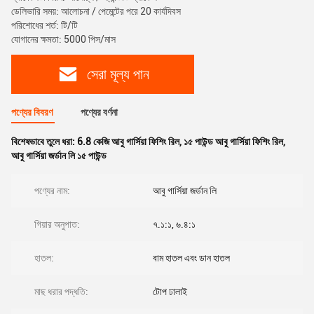
ডেলিভারি সময়: আলোচনা / পেমেন্টের পরে 20 কার্যদিবস
পরিশোধের শর্ত: টি/টি
যোগানের ক্ষমতা: 5000 পিস/মাস
সেরা মূল্য পান
পণ্যের বিবরণ
পণ্যের বর্ণনা
বিশেষভাবে তুলে ধরা:
6.8 কেজি আবু গার্সিয়া ফিশিং রিল
,
১৫ পাউন্ড আবু গার্সিয়া ফিশিং রিল
,
আবু গার্সিয়া জর্ডান লি ১৫ পাউন্ড
পণ্যের নাম:
আবু গার্সিয়া জর্ডান লি
গিয়ার অনুপাত:
৭.১:১, ৬.৪:১
হাতল:
বাম হাতল এবং ডান হাতল
মাছ ধরার পদ্ধতি:
টোপ ঢালাই