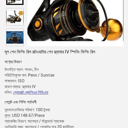
মূল পেন ফিশিং রিল সল্টওয়াটার পেন স্ল্যামার IV স্পিনিং ফিশিং রিল
পণ্যের বিবরণ
উৎপত্তি স্থল: শানডং, চীন
পরিচিতিমুলক নাম: Penn / Sunrise
সাক্ষ্যদান: ISO
মডেল নম্বার: স্ল্যামার IV
দলিল:
প্রোডাক্ট ব্রোশিওর পিডিএফ
পেমেন্ট এবং শিপিং শর্তাবলী
ন্যূনতম চাহিদার পরিমাণ: 100 টুকরা
মূল্য: USD 148.67/Piece
প্যাকেজিং বিবরণ: আলোচ্য / স্ট্যান্ডার্ড প্যাকেজ
ডেলিভারি সময়: আলোচনা / পেমেন্টের পরে 20 কার্যদিবস