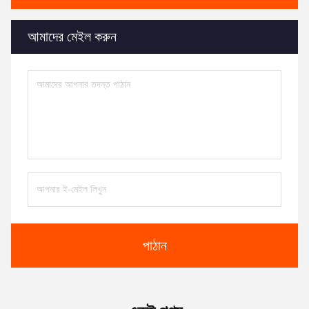
আমাদের মেইল ​​করুন
পাঠান