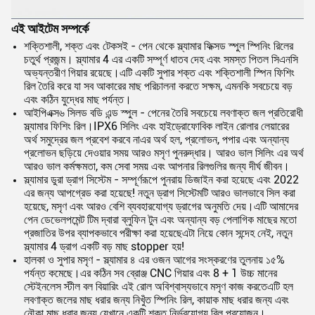
এই আইটেম সম্পর্কে
শক্তিশালী, শক্ত এবং টেকসই - পেন থেকে স্ল্যামার ফিক্সড স্পুল স্পিনিং রিলের
চতুর্থ প্রজন্ম। স্ল্যামার 4 এর একটি সম্পূর্ণ ধাতব দেহ এবং সমস্ত পিতল সিএনসি
অভ্যন্তরীণ গিয়ার রয়েছে।এটি একটি সুপার শক্ত এবং শক্তিশালী স্পিন ফিশিং
রিল তৈরি করে যা সব আকারের মাছ পরিচালনা করতে সক্ষম, এমনকি সবচেয়ে বড়
এবং কঠিন যুদ্ধের মাছ পর্যন্ত।
আইপিএক্স৬ সিলড বডি এন্ড স্পুল - পেনের তৈরি সবচেয়ে লবণাক্ত জল প্রতিরোধী
স্ল্যামার ফিশিং রিল।IPX6 সিলিং এবং হাইড্রোফোবিক লাইন রোলার লেয়ারের
অর্থ সমুদ্রের জল প্রবেশ করবে নাএর অর্থ হল, প্রলোভন, পপার এবং অন্যান্য
প্রলোভন ছড়িয়ে দেওয়ার সময় আরও মসৃণ পুনরুদ্ধার। আরও ভাল সিলিং এর অর্থ
আরও ভাল কর্মক্ষমতা, কম সেবা সময় এবং আপনার রিলগুলির জন্য দীর্ঘ জীবন।
স্ল্যামার ডুরা ড্রাগ সিস্টেম - সম্পূর্ণরূপে পুনরায় ডিজাইন করা হয়েছে এবং 2022
এর জন্য আপগ্রেড করা হয়েছে! নতুন ড্রাগ সিস্টেমটি আরও ভালভাবে সিল করা
হয়েছে, মসৃণ এবং আরও বেশি ব্যবহারযোগ্য ড্রাগের অনুমতি দেয়।এটি আমাদের
পেন ডেভেলপমেন্ট টিম দ্বারা ব্লুফিন টুন এবং অন্যান্য বড় পেলাগিক মাছের মতো
প্রজাতির উপর ব্যাপকভাবে পরীক্ষা করা হয়েছেএটা নিয়ে কোন সন্দেহ নেই, নতুন
স্ল্যামার 4 ড্রাগ একটি বড় মাছ stopper হয়!
হালকা ও সুপার মসৃণ - স্ল্যামার ৪ এর ওজন আগের সংস্করণের তুলনায় ১৫%
পর্যন্ত কমেছে।এর কঠিন সব ব্রোঞ্জ CNC গিয়ার এবং 8 + 1 উচ্চ মানের
স্টেইনলেস স্টীল বল বিয়ারিং এই রোল অবিশ্বাস্যভাবে মসৃণ কাজ করতেএটি হল
লবণাক্ত জলের মাছ ধরার জন্য নিখুঁত স্পিনিং রিল, কায়াক মাছ ধরার জন্য এবং
নৌকা মাছ ধরার জন্য যেখানে একটি শক্ত নির্ভরযোগ্য রিল প্রয়োজন।