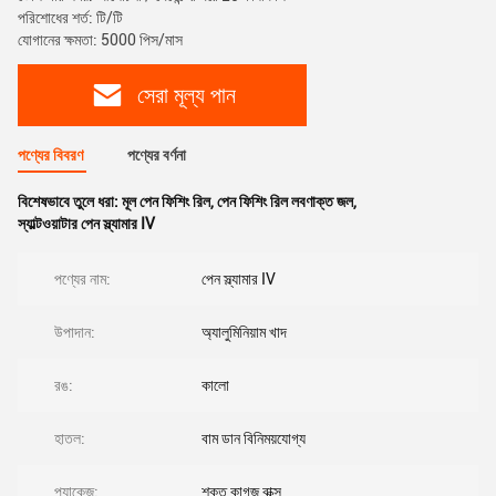
পরিশোধের শর্ত: টি/টি
যোগানের ক্ষমতা: 5000 পিস/মাস
সেরা মূল্য পান
পণ্যের বিবরণ
পণ্যের বর্ণনা
বিশেষভাবে তুলে ধরা:
মূল পেন ফিশিং রিল
,
পেন ফিশিং রিল লবণাক্ত জল
,
স্যাল্টওয়াটার পেন স্ল্যামার IV
পণ্যের নাম:
পেন স্ল্যামার IV
উপাদান:
অ্যালুমিনিয়াম খাদ
রঙ:
কালো
হাতল:
বাম ডান বিনিময়যোগ্য
প্যাকেজ:
শক্ত কাগজ বাক্স