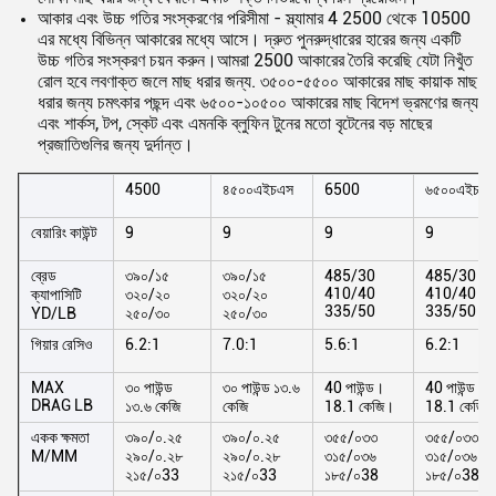
আকার এবং উচ্চ গতির সংস্করণের পরিসীমা - স্ল্যামার 4 2500 থেকে 10500
এর মধ্যে বিভিন্ন আকারের মধ্যে আসে। দ্রুত পুনরুদ্ধারের হারের জন্য একটি
উচ্চ গতির সংস্করণ চয়ন করুন।আমরা 2500 আকারের তৈরি করেছি যেটা নিখুঁত
রোল হবে লবণাক্ত জলে মাছ ধরার জন্য. ৩৫০০-৫৫০০ আকারের মাছ কায়াক মাছ
ধরার জন্য চমৎকার পছন্দ এবং ৬৫০০-১০৫০০ আকারের মাছ বিদেশ ভ্রমণের জন্য
এবং শার্কস, টপ, স্কেট এবং এমনকি ব্লুফিন টুনের মতো বৃটেনের বড় মাছের
প্রজাতিগুলির জন্য দুর্দান্ত।
4500
৪৫০০এইচএস
6500
৬৫০০এইচএস
বেয়ারিং কাউন্ট
9
9
9
9
ব্রেড
৩৯০/১৫
৩৯০/১৫
485/30
485/30
410/40
410/40
ক্যাপাসিটি
৩২০/২০
৩২০/২০
335/50
335/50
YD/LB
২৫০/৩০
২৫০/৩০
গিয়ার রেসিও
6.2:1
7.0:1
5.6:1
6.2:1
MAX
৩০ পাউন্ড
৩০ পাউন্ড ১৩.৬
40 পাউন্ড।
40 পাউন্ড।
DRAG LB
১৩.৬ কেজি
কেজি
18.1 কেজি।
18.1 কেজি।
একক ক্ষমতা
৩৯০/০.২৫
৩৯০/০.২৫
৩৫৫/০৩৩
৩৫৫/০৩৩
M/MM
২৯০/০.২৮
২৯০/০.২৮
৩১৫/০৩৬
৩১৫/০৩৬
২১৫/০33
২১৫/০33
১৮৫/০38
১৮৫/০38