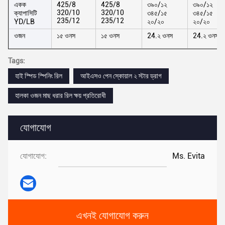
একক
425/8
425/8
৩৯০/১২
৩৯০/১২
320/10
320/10
ক্যাপাসিটি
৩৪৫/১৫
৩৪৫/১৫
235/12
235/12
YD/LB
২০/২০
২০/২০
ওজন
১৫ ওনস
১৫ ওনস
24.২ ওনস
24.২ ওনস
Tags:
হাই স্পিড স্পিনিং রিল
আইএসও পেন স্কোয়াল ২ স্টার ড্রাগ
হালকা ওজন মাছ ধরার রিল ক্ষয় প্রতিরোধী
যোগাযোগ
যোগাযোগ:
Ms. Evita
এখনই যোগাযোগ করুন