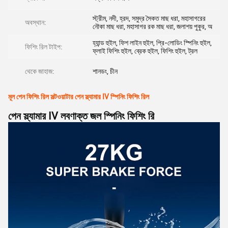
স্ট্রীম, নদী, হ্রদ, সমুদ্র সৈকত মাছ ধরা, মহাসাগরের
অবস্থান:
নৌকা মাছ ধরা, মহাসাগর রক মাছ ধরা, জলাশয় পুকুর, অ
হ্যান্ড হুইল, ফিশ লাইন হুইল, প্রি-লোডিং স্পিনিং হুইল,
ফিশিং রিল টাইপ:
ফ্লাই ফিশিং হুইল, ব্রেক হুইল, ফিশিং হুইল, ট্রল
থেকে জাহাজ:
শানডং, চীন
মূল পেন ফিশিং রিল সল্টওয়াটার পেন স্ল্যামার IV স্পিনিং ফিশিং রিল
পেন স্ল্যামার IV লবণাক্ত জল স্পিনিং ফিশিং রি