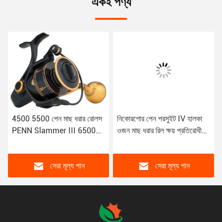
একই পণ্য
4500 5500 পেন মাছ ধরার রোলস
নিকোরশোর পেন পরসুইট IV হালকা
PENN Slammer III 6500
ওজন মাছ ধরার রিল ক্ষয় প্রতিরোধী
7500 8500 9500 স্পিনকাস্ট
গ্রাফাইট শরীর
মাছ ধরার রোলস
সেরা মূল্য পান
সেরা মূল্য পান