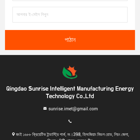
পাঠান
Qingdao Sunrise Intelligent Manufacturing Energy
Technology Co.,Ltd
sunrise.imet@gmail.com
জংই ১৬৮৮ ক্রিয়েটিভ ইন্ডাস্ট্রি পার্ক, নং।398, হিলংজিয়াং মিডল রোড, লিচং জেলা,