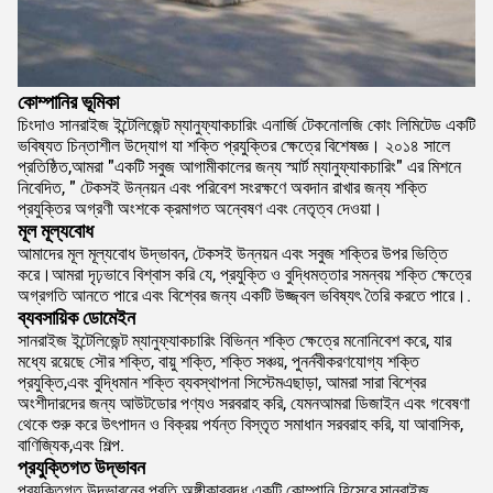
কোম্পানির ভূমিকা
চিংদাও সানরাইজ ইন্টেলিজেন্ট ম্যানুফ্যাকচারিং এনার্জি টেকনোলজি কোং লিমিটেড একটি
ভবিষ্যত চিন্তাশীল উদ্যোগ যা শক্তি প্রযুক্তির ক্ষেত্রে বিশেষজ্ঞ। ২০১৪ সালে
প্রতিষ্ঠিত,আমরা "একটি সবুজ আগামীকালের জন্য স্মার্ট ম্যানুফ্যাকচারিং" এর মিশনে
নিবেদিত, " টেকসই উন্নয়ন এবং পরিবেশ সংরক্ষণে অবদান রাখার জন্য শক্তি
প্রযুক্তির অগ্রণী অংশকে ক্রমাগত অন্বেষণ এবং নেতৃত্ব দেওয়া।
মূল মূল্যবোধ
আমাদের মূল মূল্যবোধ উদ্ভাবন, টেকসই উন্নয়ন এবং সবুজ শক্তির উপর ভিত্তি
করে।আমরা দৃঢ়ভাবে বিশ্বাস করি যে, প্রযুক্তি ও বুদ্ধিমত্তার সমন্বয় শক্তি ক্ষেত্রে
অগ্রগতি আনতে পারে এবং বিশ্বের জন্য একটি উজ্জ্বল ভবিষ্যৎ তৈরি করতে পারে।.
ব্যবসায়িক ডোমেইন
সানরাইজ ইন্টেলিজেন্ট ম্যানুফ্যাকচারিং বিভিন্ন শক্তি ক্ষেত্রে মনোনিবেশ করে, যার
মধ্যে রয়েছে সৌর শক্তি, বায়ু শক্তি, শক্তি সঞ্চয়, পুনর্নবীকরণযোগ্য শক্তি
প্রযুক্তি,এবং বুদ্ধিমান শক্তি ব্যবস্থাপনা সিস্টেমএছাড়া, আমরা সারা বিশ্বের
অংশীদারদের জন্য আউটডোর পণ্যও সরবরাহ করি, যেমন
আমরা ডিজাইন এবং গবেষণা
থেকে শুরু করে উৎপাদন ও বিক্রয় পর্যন্ত বিস্তৃত সমাধান সরবরাহ করি, যা আবাসিক,
বাণিজ্যিক,এবং শিল্প.
প্রযুক্তিগত উদ্ভাবন
প্রযুক্তিগত উদ্ভাবনের প্রতি অঙ্গীকারবদ্ধ একটি কোম্পানি হিসেবে,সানরাইজ