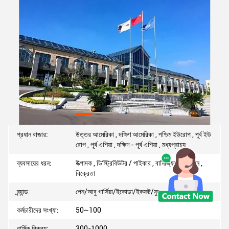
প্রধান বাজার:
উত্তর আমেরিকা , দক্ষিণ আমেরিকা , পশ্চিম ইউরোপ , পূর্ব ইউ
রোপ , পূর্ব এশিয়া , দক্ষিণ - পূর্ব এশিয়া , মধ্যপ্রাচ্য
ব্যবসায়ের ধরন:
উত্পাদক , ডিস্ট্রিবিউটর / পাইকার , বানিজ্যিক প্রতিষ্ঠান ,
বিক্রেতা
ব্র্যান্ড:
পেন/আবু গার্সিয়া/ইকোডা/ইকফট/ফুনওয়াটার
কর্মচারীদের সংখ্যা:
50~100
বার্ষিক বিক্রয়:
300-1000