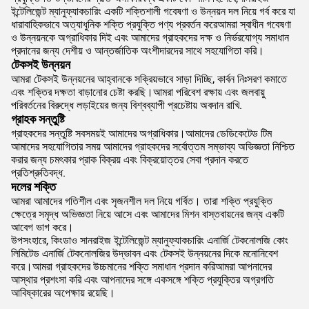
ইন্টেলিজেন্ট ম্যানুফ্যাকচারিং একটি শক্তিশালী গবেষণা ও উন্নয়ন দল নিয়ে গর্ব করে যা
ধারাবাহিকভাবে অত্যাধুনিক শক্তি প্রযুক্তি পণ্য প্রবর্তন করেআমরা স্বাধীন গবেষণা
ও উন্নয়নকে অগ্রাধিকার দিই এবং আমাদের গ্রাহকদের দক্ষ ও নির্ভরযোগ্য সমাধান
প্রদানের জন্য দেশীয় ও আন্তর্জাতিক অংশীদারদের সাথে সহযোগিতা করি।
টেকসই উন্নয়ন
আমরা টেকসই উন্নয়নের আহ্বানকে সক্রিয়ভাবে সাড়া দিচ্ছি, কার্বন নিঃসরণ কমাতে
এবং শক্তির দক্ষতা বাড়ানোর চেষ্টা করছি।আমরা পরিবেশ রক্ষায় এবং জলবায়ু
পরিবর্তনের বিরুদ্ধে লড়াইয়ের জন্য বিশ্বব্যাপী প্রচেষ্টায় অবদান রাখি.
গ্রাহক সন্তুষ্টি
গ্রাহকদের সন্তুষ্টি সবসময়ই আমাদের অগ্রাধিকার।আমাদের ডেডিকেটেড টিম
আমাদের সহযোগিতার সময় আমাদের গ্রাহকদের সর্বোত্তম সম্ভাব্য অভিজ্ঞতা নিশ্চিত
করার জন্য চমৎকার প্রাক বিক্রয় এবং বিক্রয়োত্তর সেবা প্রদান করতে
প্রতিশ্রুতিবদ্ধ.
দলের শক্তি
আমরা আমাদের গতিশীল এবং সৃজনশীল দল নিয়ে গর্বিত। তারা শক্তি প্রযুক্তি
ক্ষেত্রে সমৃদ্ধ অভিজ্ঞতা নিয়ে আসে এবং আমাদের মিশন বাস্তবায়নের জন্য একটি
আবেগ ভাগ করে।
উপসংহারে, কিংডাও সানরাইজ ইন্টেলিজেন্ট ম্যানুফ্যাকচারিং এনার্জি টেকনোলজি কোং
লিমিটেড এনার্জি টেকনোলজির উদ্ভাবন এবং টেকসই উন্নয়নের দিকে মনোনিবেশ
করে।আমরা গ্রাহকদের উচ্চমানের শক্তি সমাধান প্রদান করিআমরা আপনাদের
আস্থার প্রশংসা করি এবং আপনাদের সঙ্গে একসঙ্গে শক্তি প্রযুক্তির অগ্রগতি
আবিষ্কারের অপেক্ষায় রয়েছি।