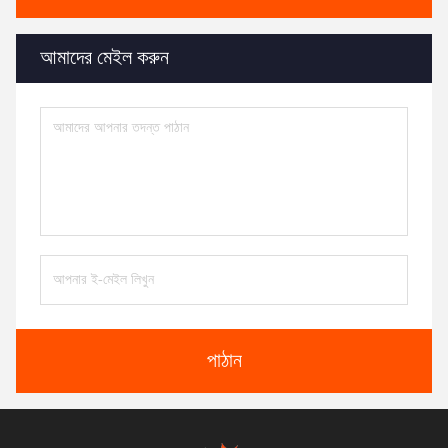
আমাদের মেইল ​​করুন
পাঠান