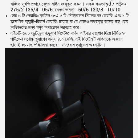
সজ্জিত সুরক্ষিতভাবে ব্লেড লাইন সংযুক্ত করুন। একক ক্ষমতা yd / পাউন্ডঃ
275/2 135/4 105/6. ব্লেড ক্ষমতা 160/6 130/8 110/10.
মোট ৬ টি লেয়ারিংঃ ব্যাটাল ৩-এ ৫ টি স্টেইনলেস স্টিলের বল লেয়ারিং এবং ১ টি
তাত্ক্ষণিক অ্যান্টি-রিভার্স লেয়ারিং রয়েছে যা যে কোনও লবণাক্ত জলের মাছ ধরার
অভিজ্ঞতার জন্য মসৃণ অপারেশন সরবরাহ করে।
এইচটি-১০০ ফ্রন্ট ড্র্যাগ ড্র্যাগ সিস্টেম: কার্বন ফাইবার ওয়াশার দিয়ে নির্মিত ৯
পাউন্ডের সর্বোচ্চ ড্র্যাগের জন্য, ৪.০ কেজি, এই সিস্টেমটি আপনাকে অবসাদ
ছাড়াই বড় মাছ পরিচালনা করবে। ডান/বাম হ্যান্ডেল অবস্থান।