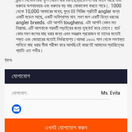
ড্র্যাগ সিস্টেম এবং ফুল মেটাল বডি মিলিয়ে,ব্যাটেল-৩ এর সাহস আছে এবং
গুরুতর অপব্যবহার এবং গুরুতর বড় মাছ মোকাবেলা করতে পারে।. 1000
থেকে 10,000 আকারের মধ্যে, যুদ্ধ III সিরিজ প্রতিটি angler জন্য
একটি মডেল আছে, একটি অবিশ্বাস্য মান. লবণ জল একটি ভিন্ন ধরনের
angler breeds. এটা আপনি toughens. এটা আপনি বেকন মত
নিরাময়..এটি আপনাকে পরবর্তী লড়াইয়ের জন্য তৃষ্ণার্ত করে তোলে। হার্ড
কোর লবণ জলের মাছ ধরার জন্য এমন সরঞ্জাম প্রয়োজন যা তাদের মতোই
শক্ত এবং জোয়ারের মতোই নির্ভরযোগ্য।আমরা ১৯৩২ সাল থেকে লবণাক্ত
পানিতে মাছ ধরার সীমা পরীক্ষা করে আসছিএই কারণেই আমাদের স্থায়িত্বের
খ্যাতি এত গভীর।
ট্যাগঃ
যোগাযোগ
যোগাযোগ:
Ms. Evita
এখনই যোগাযোগ করুন