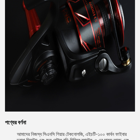
পণ্যের বর্ণনা
আমাদের নিজস্ব সিএনসি গিয়ার টেকনোলজি, এইচটি-১০০ কার্বন ফাইবার